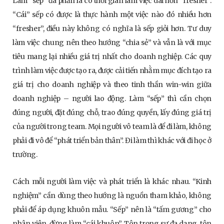
Làm “sếp” đa phần là có thời gian làm việc dài hơn “fresher”.
“Cái” sếp có được là thực hành một việc nào đó nhiều hơn
“fresher”, điều này không có nghĩa là sếp giỏi hơn. Tư duy
làm việc chung nên theo hướng “chia sẻ” và vẫn là với mục
tiêu mang lại nhiều giá trị nhất cho doanh nghiệp. Các quy
trình làm việc được tạo ra, được cải tiến nhằm mục đích tạo ra
giá trị cho doanh nghiệp và theo tinh thần win-win giữa
doanh nghiệp – người lao động. Làm “sếp” thì cần chọn
đúng người, đặt đúng chỗ, trao đúng quyền, lấy đúng giá trị
của người trong team. Mọi người vô team là để đi làm, không
phải đi vô để “phát triển bản thân”. Đi làm thì khác với đi học ở
trường.
Cách mỗi người làm việc và phát triển là khác nhau. “Kinh
nghiệm” cần dùng theo hướng là nguồn tham khảo, không
phải để áp dụng khuôn mẫu. “Sếp” nên là “tấm gương” cho
nhân viên, đừng làm “cái khuôn”. Tôn trọng sự đa dạng, tôn