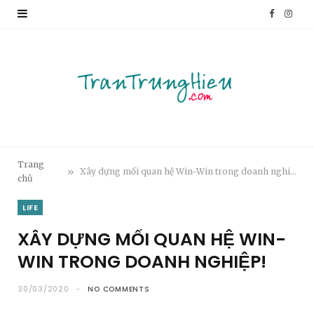
F
I
a
n
c
s
e
t
b
a
o
g
Trang
»
Xây dựng mối quan hệ Win-Win trong doanh nghiệp!
chủ
o
r
LIFE
k
a
XÂY DỰNG MỐI QUAN HỆ WIN-
m
WIN TRONG DOANH NGHIỆP!
30/03/2020
NO COMMENTS