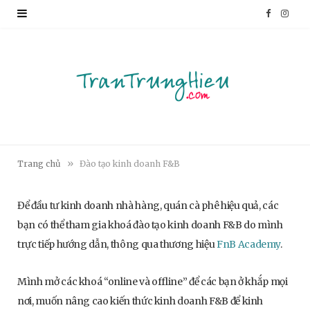
F
I
a
n
c
s
e
t
b
a
o
g
»
Trang chủ
Đào tạo kinh doanh F&B
o
r
Để đầu tư kinh doanh nhà hàng, quán cà phê hiệu quả, các
k
a
bạn có thể tham gia khoá đào tạo kinh doanh F&B do mình
m
trực tiếp hướng dẫn, thông qua thương hiệu
FnB Academy
.
Mình mở các khoá “online và offline” để các bạn ở khắp mọi
nơi, muốn nâng cao kiến thức kinh doanh F&B để kinh