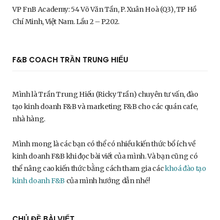
VP FnB Academy: 54 Võ Văn Tần, P. Xuân Hoà (Q3), TP Hồ
Chí Minh, Việt Nam. Lầu 2 – P.202.
F&B COACH TRẦN TRUNG HIẾU
Mình là Trần Trung Hiếu (Ricky Trần) chuyên tư vấn, đào
tạo kinh doanh F&B và marketing F&B cho các quán cafe,
nhà hàng.
Mình mong là các bạn có thể có nhiều kiến thức bổ ích về
kinh doanh F&B khi đọc bài viết của mình. Và bạn cũng có
thể nâng cao kiến thức bằng cách tham gia các
khoá đào tạo
kinh doanh F&B
của mình hướng dẫn nhé!
CHỦ ĐỀ BÀI VIẾT