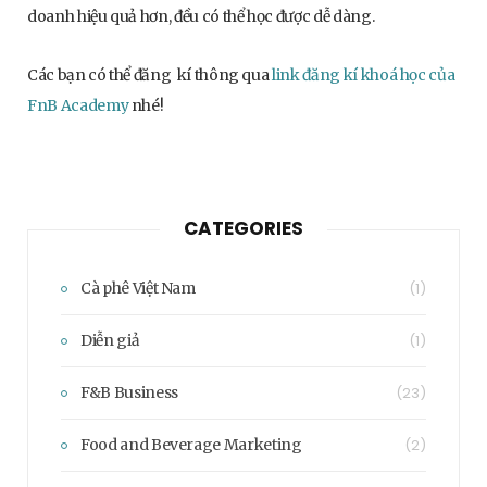
doanh hiệu quả hơn, đều có thể học được dễ dàng.
Các bạn có thể đăng kí thông qua
link đăng kí khoá học của
FnB Academy
nhé!
CATEGORIES
Cà phê Việt Nam
(1)
Diễn giả
(1)
F&B Business
(23)
Food and Beverage Marketing
(2)