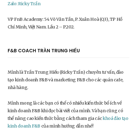
Zalo: Ricky Trần
VP FnB Academy: 54 Võ Văn Tần, P. Xuân Hoà (Q3), TP Hồ
Chí Minh, Việt Nam. Lầu 2 – P.202.
F&B COACH TRẦN TRUNG HIẾU
Mình là Trần Trung Hiếu (Ricky Trần) chuyên tư vấn, đào
tạo kinh doanh F&B và marketing F&B cho các quán cafe,
nhà hàng.
Mình mong là các bạn có thể có nhiều kiến thức bổ ích về
kinh doanh F&B khi đọc bài viết của mình. Và bạn cũng có
thể nâng cao kiến thức bằng cách tham gia các
khoá đào tạo
kinh doanh F&B
của mình hướng dẫn nhé!