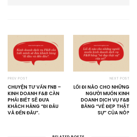
PREV POST
NEXT POST
CHUYỆN TƯ VẤN FNB –
LỐI ĐI NÀO CHO NHỮNG
KINH DOANH F&B CẦN
NGƯỜI MUỐN KINH
PHẢI BIẾT SẼ ĐƯA
DOANH DỊCH VỤ F&B
KHÁCH HÀNG “ĐI ĐÂU
BẰNG “VẺ ĐẸP THẬT
VÀ ĐẾN ĐÂU”.
SỰ” CỦA NÓ?
RELATED POSTS