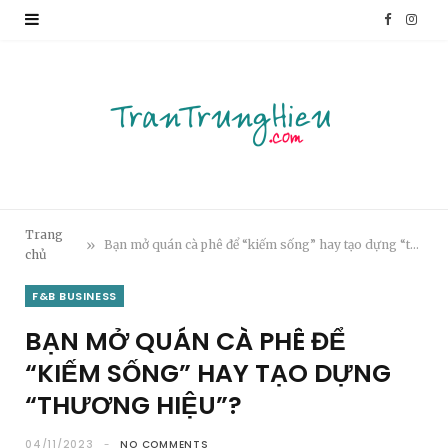
F
I
a
n
c
s
e
t
b
a
o
g
Trang
»
Bạn mở quán cà phê để “kiếm sống” hay tạo dựng “thương hiệu”?
chủ
o
r
F&B BUSINESS
k
a
BẠN MỞ QUÁN CÀ PHÊ ĐỂ
m
“KIẾM SỐNG” HAY TẠO DỰNG
“THƯƠNG HIỆU”?
04/11/2023
NO COMMENTS