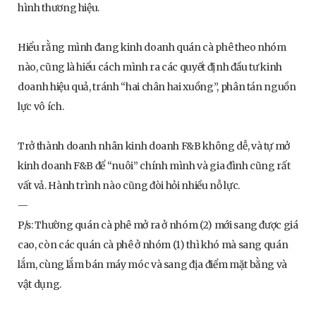
hình thương hiệu.
Hiểu rằng mình đang kinh doanh quán cà phê theo nhóm
nào, cũng là hiểu cách mình ra các quyết định đầu tư kinh
doanh hiệu quả, tránh “hai chân hai xuồng”, phân tán nguồn
lực vô ích.
Trở thành doanh nhân kinh doanh F&B không dễ, và tự mở
kinh doanh F&B để “nuôi” chính mình và gia đình cũng rất
vất vả. Hành trình nào cũng đòi hỏi nhiều nỗ lực.
—
P/s: Thường quán cà phê mở ra ở nhóm (2) mới sang được giá
cao, còn các quán cà phê ở nhóm (1) thì khó mà sang quán
lắm, cùng lắm bán máy móc và sang địa điểm mặt bằng và
vật dụng.