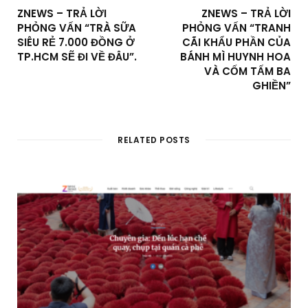
ZNEWS – TRẢ LỜI
ZNEWS – TRẢ LỜI
PHỎNG VẤN “TRÀ SỮA
PHỎNG VẤN “TRANH
SIÊU RẺ 7.000 ĐỒNG Ở
CÃI KHẨU PHẦN CỦA
TP.HCM SẼ ĐI VỀ ĐÂU”.
BÁNH MÌ HUYNH HOA
VÀ CỐM TẤM BA
GHIỀN”
RELATED POSTS