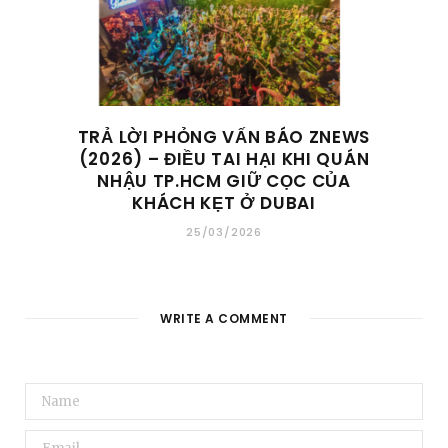
TRẢ LỜI PHỎNG VẤN BÁO ZNEWS
(2026) – ĐIỀU TAI HẠI KHI QUÁN
NHẬU TP.HCM GIỮ CỌC CỦA
KHÁCH KẸT Ở DUBAI
25/03/2026
WRITE A COMMENT