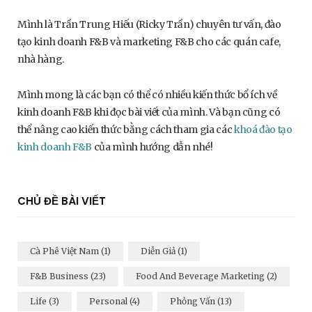
Mình là Trần Trung Hiếu (Ricky Trần) chuyên tư vấn, đào
tạo kinh doanh F&B và marketing F&B cho các quán cafe,
nhà hàng.
Mình mong là các bạn có thể có nhiều kiến thức bổ ích về
kinh doanh F&B khi đọc bài viết của mình. Và bạn cũng có
thể nâng cao kiến thức bằng cách tham gia các
khoá đào tạo
kinh doanh F&B
của mình hướng dẫn nhé!
CHỦ ĐỀ BÀI VIẾT
Cà Phê Việt Nam
(1)
Diễn Giả
(1)
F&B Business
(23)
Food And Beverage Marketing
(2)
Life
(3)
Personal
(4)
Phỏng Vấn
(13)