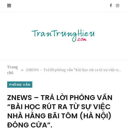
F
I
a
n
c
s
e
t
b
a
o
g
Trang
»
ZNEWS – Trả lời phỏng vấn “Bài học rút ra từ sự việc nhà hàng Bãi Tôm (Hà Nội) đóng cửa”.
chủ
o
r
PHỎNG VẤN
k
a
ZNEWS – TRẢ LỜI PHỎNG VẤN
m
“BÀI HỌC RÚT RA TỪ SỰ VIỆC
NHÀ HÀNG BÃI TÔM (HÀ NỘI)
ĐÓNG CỬA”.