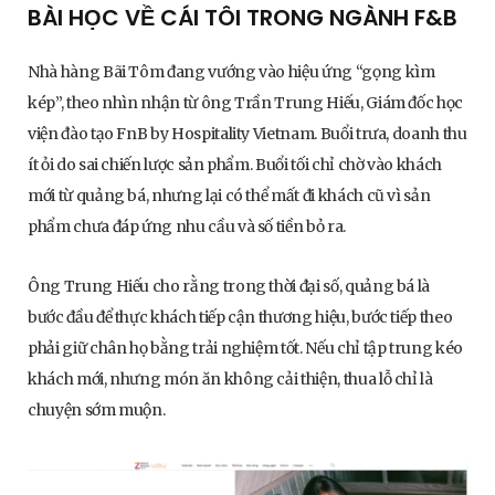
BÀI HỌC VỀ CÁI TÔI TRONG NGÀNH F&B
Nhà hàng Bãi Tôm đang vướng vào hiệu ứng “gọng kìm
kép”, theo nhìn nhận từ ông Trần Trung Hiếu, Giám đốc học
viện đào tạo FnB by Hospitality Vietnam. Buổi trưa, doanh thu
ít ỏi do sai chiến lược sản phẩm. Buổi tối chỉ chờ vào khách
mới từ quảng bá, nhưng lại có thể mất đi khách cũ vì sản
phẩm chưa đáp ứng nhu cầu và số tiền bỏ ra.
Ông Trung Hiếu cho rằng trong thời đại số, quảng bá là
bước đầu để thực khách tiếp cận thương hiệu, bước tiếp theo
phải giữ chân họ bằng trải nghiệm tốt. Nếu chỉ tập trung kéo
khách mới, nhưng món ăn không cải thiện, thua lỗ chỉ là
chuyện sớm muộn.